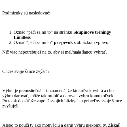
Podmienky sú nasledovné:
Označ “páči sa mi to” na stránku
Skupinové tréningy
Limitless
Označ “páči sa mi to”
príspevok
s obrázkom vpravo.
Nič viac nepotrebuješ na to, aby si mal/mala šancu vyhrať.
Chceš svoje šance zvýšiť?
Výhra je prenositeľná. To znamená, že ktokoľvek vyhrá a chce
výhru darovať, môže tak urobiť a darovať výhru komukoľvek.
Preto ak do súťaže zapojíš svojich blízkych a priateľov svoje šance
zvyšuješ.
Alebo to použi ty ako motiváciu a daruj výhru niekomu ty. Získaš