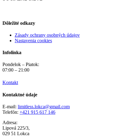
Dôležité odkazy
Zásady ochrany osobných údajov
Nastavenia cookies
Infolinka
Pondelok – Piatok:
07:00 – 21:00
Kontakt
Kontaktné údaje
E-mail:
limitless.lokca@gmail.com
Telefón:
+421 915 617 146
Adresa:
Lipová 225/3,
029 51 Lokca