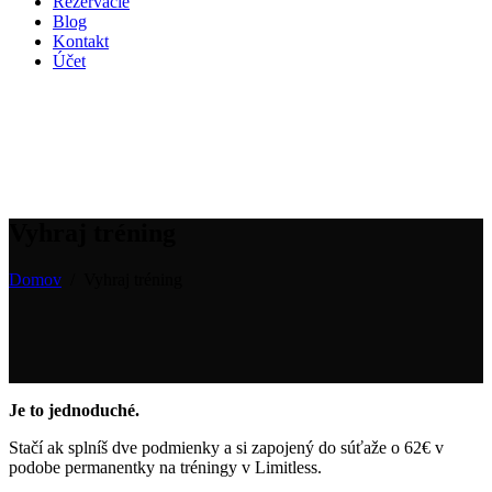
Rezervácie
Blog
Kontakt
Účet
Vyhraj tréning
Domov
/
Vyhraj tréning
Je to jednoduché.
Stačí ak splníš dve podmienky a si zapojený do súťaže o 62€ v
podobe permanentky na tréningy v Limitless.