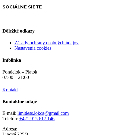
SOCIÁLNE SIETE
Dôležité odkazy
Zásady ochrany osobných údajov
Nastavenia cookies
Infolinka
Pondelok – Piatok:
07:00 – 21:00
Kontakt
Kontaktné údaje
E-mail:
limitless.lokca@gmail.com
Telefón:
+421 915 617 146
Adresa:
Lipová 225/3,