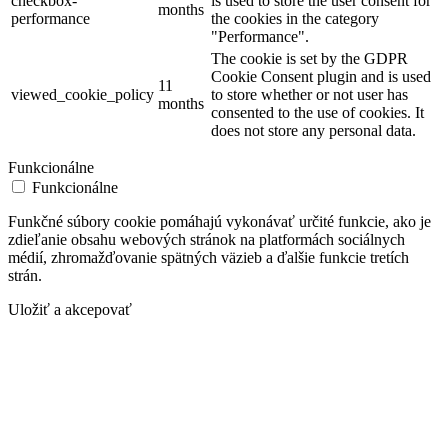
checkbox-
is used to store the user consent for
months
performance
the cookies in the category
"Performance".
The cookie is set by the GDPR
Cookie Consent plugin and is used
11
viewed_cookie_policy
to store whether or not user has
months
consented to the use of cookies. It
does not store any personal data.
Funkcionálne
Funkcionálne
Funkčné súbory cookie pomáhajú vykonávať určité funkcie, ako je
zdieľanie obsahu webových stránok na platformách sociálnych
médií, zhromažďovanie spätných väzieb a ďalšie funkcie tretích
strán.
Uložiť a akcepovať