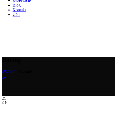
Rezervácie
Blog
Kontakt
Účet
Boxing
Domov
/
Boxing
25
feb