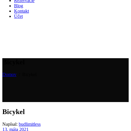
Rezervácie
Blog
Kontakt
Účet
Bicykel
Domov
/
Bicykel
Bicykel
Napísal:
budlimitless
13. mája 2021