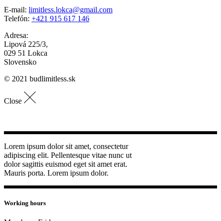
E-mail:
limitless.lokca@gmail.com
Telefón:
+421 915 617 146
Adresa:
Lipová 225/3,
029 51 Lokca
Slovensko
© 2021 budlimitless.sk
Close
Lorem ipsum dolor sit amet, consectetur
adipiscing elit. Pellentesque vitae nunc ut
dolor sagittis euismod eget sit amet erat.
Mauris porta. Lorem ipsum dolor.
Working hours