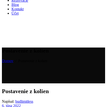
Rezervácie
Blog
Kontakt
Účet
Postavenie z kolien
Domov
/
Postavenie z kolien
Postavenie z kolien
Napísal:
budlimitless
6. júna 2022