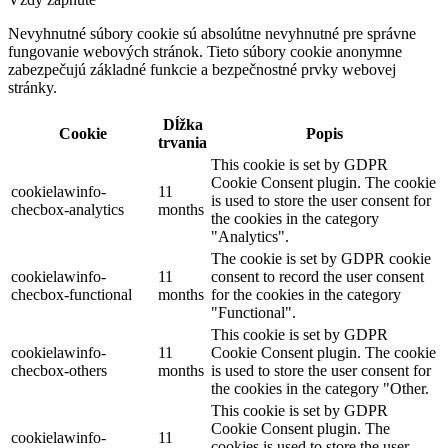
Nevyhnutné súbory cookie sú absolútne nevyhnutné pre správne
fungovanie webových stránok. Tieto súbory cookie anonymne
zabezpečujú základné funkcie a bezpečnostné prvky webovej
stránky.
Dĺžka
Cookie
Popis
trvania
This cookie is set by GDPR
Cookie Consent plugin. The cookie
cookielawinfo-
11
is used to store the user consent for
checbox-analytics
months
the cookies in the category
"Analytics".
The cookie is set by GDPR cookie
cookielawinfo-
11
consent to record the user consent
checbox-functional
months
for the cookies in the category
"Functional".
This cookie is set by GDPR
cookielawinfo-
11
Cookie Consent plugin. The cookie
checbox-others
months
is used to store the user consent for
the cookies in the category "Other.
This cookie is set by GDPR
Cookie Consent plugin. The
cookielawinfo-
11
cookies is used to store the user