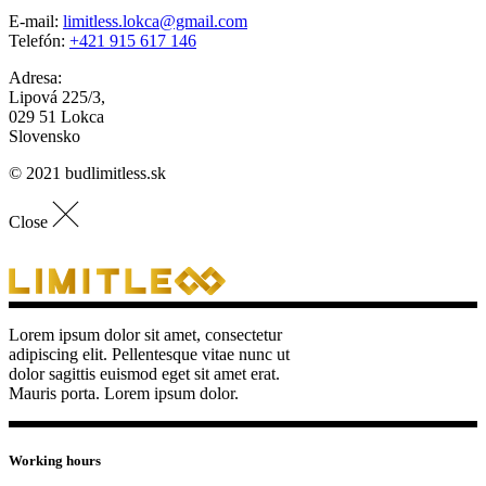
E-mail:
limitless.lokca@gmail.com
Telefón:
+421 915 617 146
Adresa:
Lipová 225/3,
029 51 Lokca
Slovensko
© 2021 budlimitless.sk
Close
Lorem ipsum dolor sit amet, consectetur
adipiscing elit. Pellentesque vitae nunc ut
dolor sagittis euismod eget sit amet erat.
Mauris porta. Lorem ipsum dolor.
Working hours