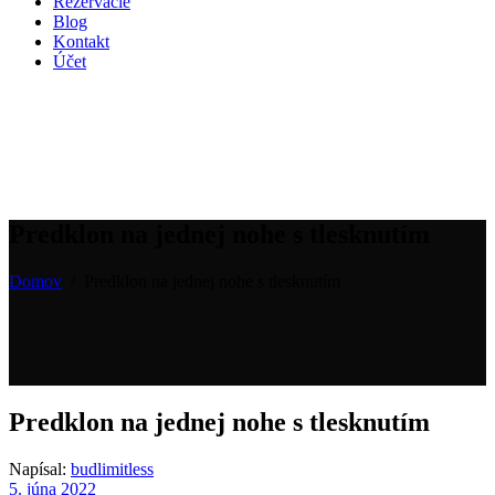
Rezervácie
Blog
Kontakt
Účet
Predklon na jednej nohe s tlesknutím
Domov
/
Predklon na jednej nohe s tlesknutím
Predklon na jednej nohe s tlesknutím
Napísal:
budlimitless
5. júna 2022