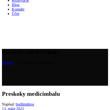
Rezervácie
Blog
Kontakt
Účet
Preskoky medicimbalu
Domov
/
Preskoky medicimbalu
Preskoky medicimbalu
Napísal:
budlimitless
13. mája 2021