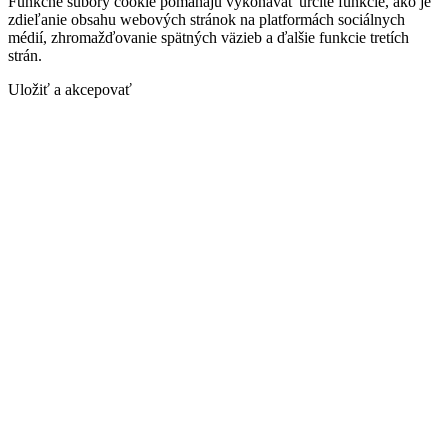
Funkčné súbory cookie pomáhajú vykonávať určité funkcie, ako je
zdieľanie obsahu webových stránok na platformách sociálnych
médií, zhromažďovanie spätných väzieb a ďalšie funkcie tretích
strán.
Uložiť a akcepovať