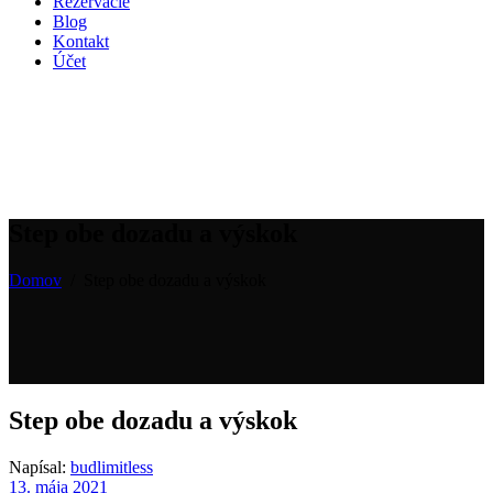
Rezervácie
Blog
Kontakt
Účet
Step obe dozadu a výskok
Domov
/
Step obe dozadu a výskok
Step obe dozadu a výskok
Napísal:
budlimitless
13. mája 2021