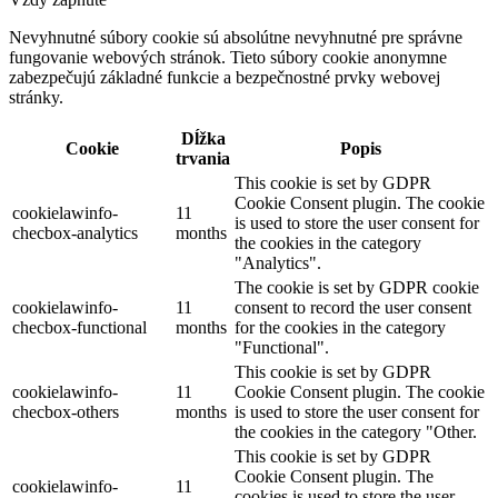
Nevyhnutné súbory cookie sú absolútne nevyhnutné pre správne
fungovanie webových stránok. Tieto súbory cookie anonymne
zabezpečujú základné funkcie a bezpečnostné prvky webovej
stránky.
Dĺžka
Cookie
Popis
trvania
This cookie is set by GDPR
Cookie Consent plugin. The cookie
cookielawinfo-
11
is used to store the user consent for
checbox-analytics
months
the cookies in the category
"Analytics".
The cookie is set by GDPR cookie
cookielawinfo-
11
consent to record the user consent
checbox-functional
months
for the cookies in the category
"Functional".
This cookie is set by GDPR
cookielawinfo-
11
Cookie Consent plugin. The cookie
checbox-others
months
is used to store the user consent for
the cookies in the category "Other.
This cookie is set by GDPR
Cookie Consent plugin. The
cookielawinfo-
11
cookies is used to store the user