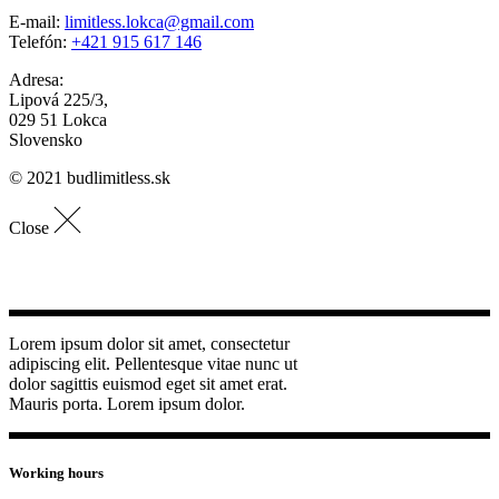
E-mail:
limitless.lokca@gmail.com
Telefón:
+421 915 617 146
Adresa:
Lipová 225/3,
029 51 Lokca
Slovensko
© 2021 budlimitless.sk
Close
Lorem ipsum dolor sit amet, consectetur
adipiscing elit. Pellentesque vitae nunc ut
dolor sagittis euismod eget sit amet erat.
Mauris porta. Lorem ipsum dolor.
Working hours