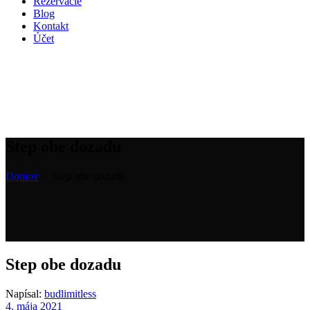
Rezervácie
Blog
Kontakt
Účet
Step obe dozadu
Domov
/
Step obe dozadu
Step obe dozadu
Napísal:
budlimitless
4. mája 2021