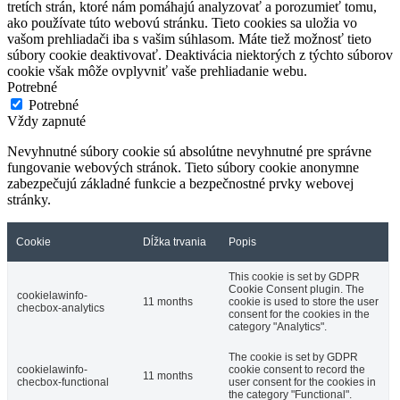
tretích strán, ktoré nám pomáhajú analyzovať a porozumieť tomu,
ako používate túto webovú stránku. Tieto cookies sa uložia vo
vašom prehliadači iba s vašim súhlasom. Máte tiež možnosť tieto
súbory cookie deaktivovať. Deaktivácia niektorých z týchto súborov
cookie však môže ovplyvniť vaše prehliadanie webu.
Potrebné
Potrebné
Vždy zapnuté
Nevyhnutné súbory cookie sú absolútne nevyhnutné pre správne
fungovanie webových stránok. Tieto súbory cookie anonymne
zabezpečujú základné funkcie a bezpečnostné prvky webovej
stránky.
Cookie
Dĺžka trvania
Popis
This cookie is set by GDPR
Cookie Consent plugin. The
cookielawinfo-
11 months
cookie is used to store the user
checbox-analytics
consent for the cookies in the
category "Analytics".
The cookie is set by GDPR
cookielawinfo-
cookie consent to record the
11 months
checbox-functional
user consent for the cookies in
the category "Functional".